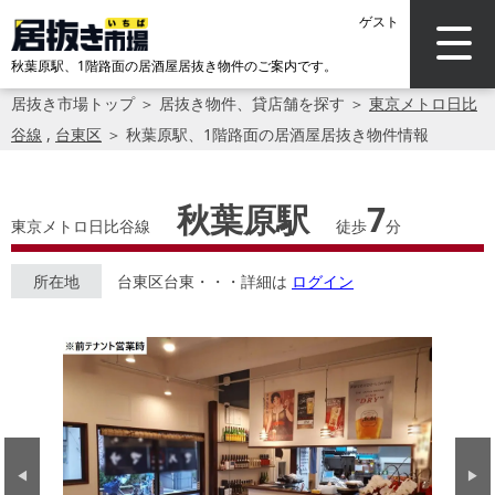
ゲスト
秋葉原駅、1階路面の居酒屋居抜き物件のご案内です。
居抜き市場トップ
＞
居抜き物件、貸店舗を探す
＞
東京メトロ日比
谷線
,
台東区
＞
秋葉原駅、1階路面の居酒屋居抜き物件情報
秋葉原駅
7
東京メトロ日比谷線
徒歩
分
所在地
台東区台東・・・詳細は
ログイン
Previous
Next