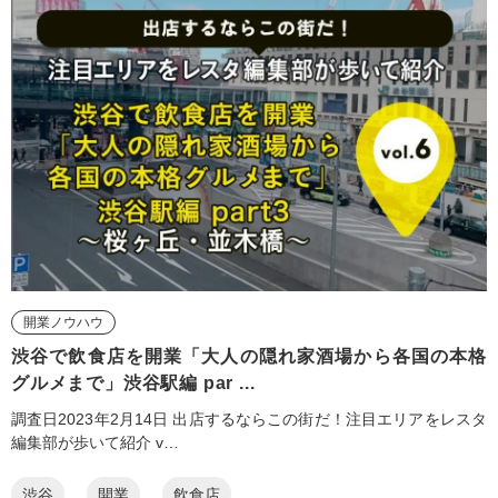
開業ノウハウ
渋谷で飲食店を開業「大人の隠れ家酒場から各国の本格
グルメまで」渋谷駅編 par ...
調査日2023年2月14日 出店するならこの街だ！注目エリアをレスタ
編集部が歩いて紹介 v…
渋谷
開業
飲食店