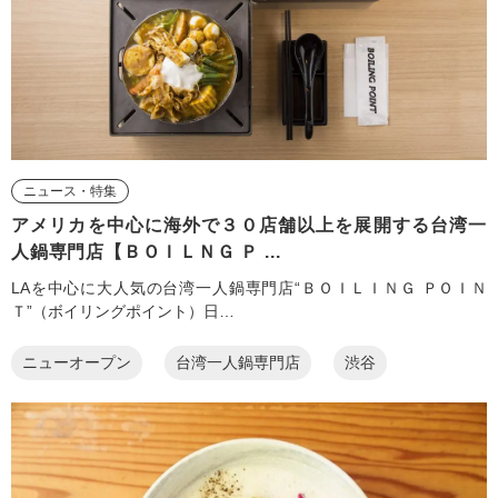
ニュース・特集
アメリカを中心に海外で３０店舗以上を展開する台湾一
人鍋専門店【ＢＯＩＬＮＧ Ｐ ...
LAを中心に大人気の台湾一人鍋専門店“ＢＯＩＬＩＮＧ ＰＯＩＮ
Ｔ”（ボイリングポイント）日…
ニューオープン
台湾一人鍋専門店
渋谷