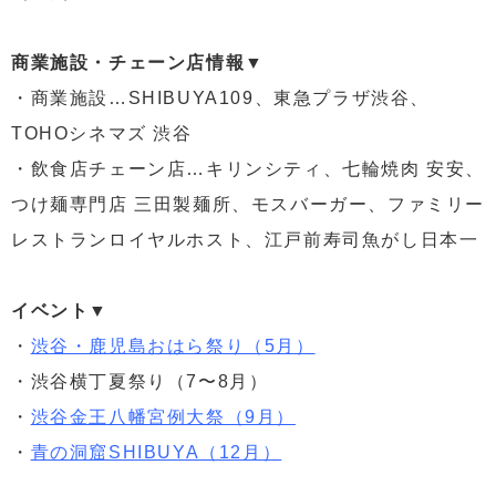
商業施設・チェーン店情報▼
・商業施設…SHIBUYA109、東急プラザ渋谷、
TOHOシネマズ 渋谷
・飲食店チェーン店…キリンシティ、七輪焼肉 安安、
つけ麺専門店 三田製麺所、モスバーガー、ファミリー
レストランロイヤルホスト、江戸前寿司魚がし日本一
イベント▼
・
渋谷・鹿児島おはら祭り（5月）
・渋谷横丁夏祭り（7〜8月）
・
渋谷金王八幡宮例大祭（9月）
・
青の洞窟SHIBUYA（12月）