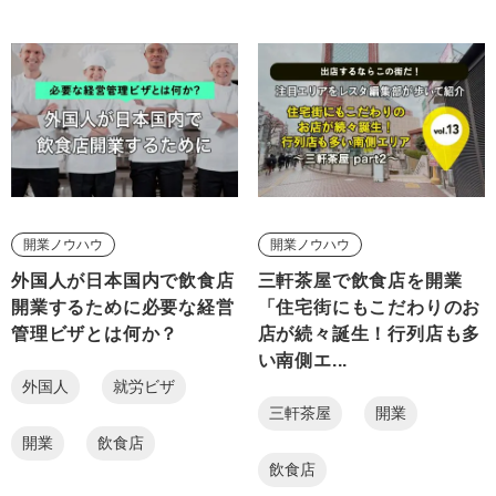
開業ノウハウ
開業ノウハウ
外国人が日本国内で飲食店
三軒茶屋で飲食店を開業
開業するために必要な経営
「住宅街にもこだわりのお
管理ビザとは何か？
店が続々誕生！行列店も多
い南側エ...
外国人
就労ビザ
三軒茶屋
開業
開業
飲食店
飲食店