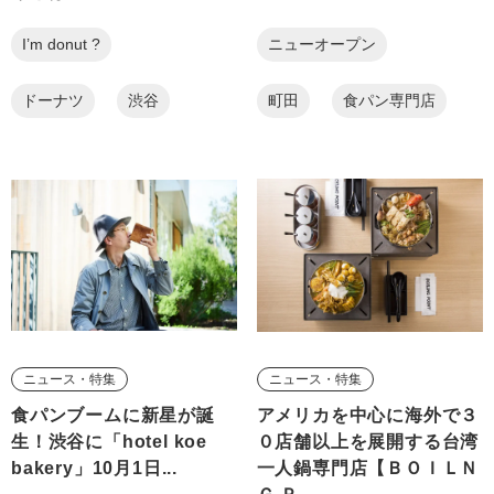
I’m donut ?
ニューオープン
ドーナツ
渋谷
町田
食パン専門店
ニュース・特集
ニュース・特集
食パンブームに新星が誕
アメリカを中心に海外で３
生！渋谷に「hotel koe
０店舗以上を展開する台湾
bakery」10月1日...
一人鍋専門店【ＢＯＩＬＮ