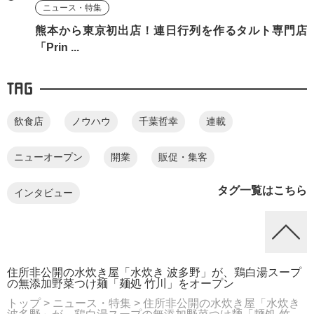
ニュース・特集
熊本から東京初出店！連日行列を作るタルト専門店
「Prin ...
TAG
飲食店
ノウハウ
千葉哲幸
連載
ニューオープン
開業
販促・集客
タグ一覧はこちら
インタビュー
住所非公開の水炊き屋「水炊き 波多野」が、鶏白湯スープ
の無添加野菜つけ麺「麺処 竹川」をオープン
トップ
> ニュース・特集
> 住所非公開の水炊き屋「水炊き