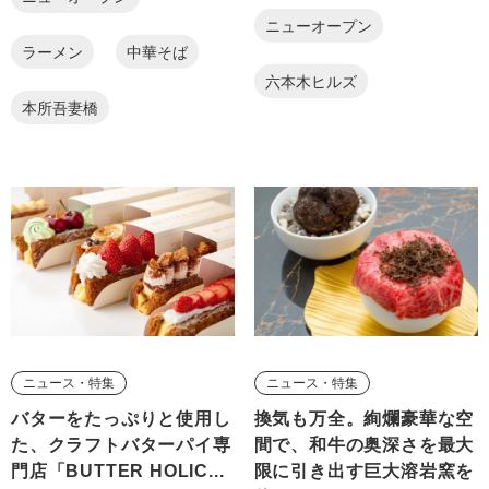
ニューオープン
ラーメン
中華そば
六本木ヒルズ
本所吾妻橋
ニュース・特集
ニュース・特集
バターをたっぷりと使用し
換気も万全。絢爛豪華な空
た、クラフトバターパイ専
間で、和牛の奥深さを最大
門店「BUTTER HOLIC...
限に引き出す巨大溶岩窯を