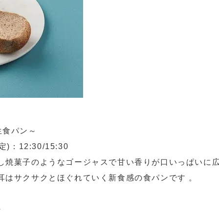
生食パン～
12:30/15:30
し焼菓子のようなゴージャスで甘い香りが口いっぱいに
耳はサクサクとほぐれていく新食感の食パンです 。
～