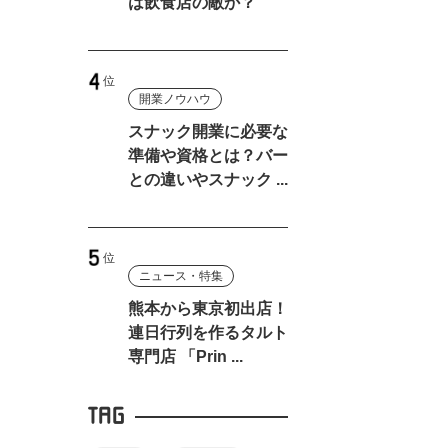
は飲食店の敵か？
開業ノウハウ
スナック開業に必要な
準備や資格とは？バー
との違いやスナック ...
ニュース・特集
熊本から東京初出店！
連日行列を作るタルト
専門店 「Prin ...
TAG