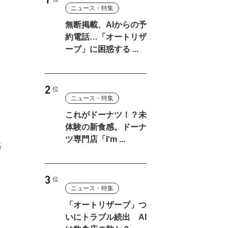
ニュース・特集
無断掲載、AIからの予
約電話…「オートリザ
ーブ」に困惑する ...
し
ニュース・特集
これがドーナツ！？未
体験の新食感。ドーナ
ツ専門店「I'm ...
感
ニュース・特集
「オートリザーブ」つ
いにトラブル続出 AI