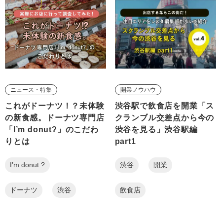
ニュース・特集
開業ノウハウ
これがドーナツ！？未体験
渋谷駅で飲食店を開業「ス
の新食感。ドーナツ専門店
クランブル交差点から今の
「I’m donut?」のこだわ
渋谷を見る」渋谷駅編
りとは
part1
I’m donut ?
渋谷
開業
ドーナツ
渋谷
飲食店