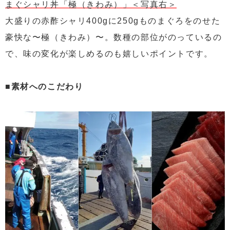
まぐシャリ丼「極（きわみ）」＜写真右＞
大盛りの赤酢シャリ400gに250gものまぐろをのせた
豪快な〜極（きわみ）〜。数種の部位がのっているの
で、味の変化が楽しめるのも嬉しいポイントです。
■素材へのこだわり