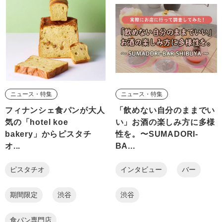
ニュース・特集
ニュース・特集
フィナンシェ食パンが大人
「飲めない自分のままでい
気の「hotel koe
い」お酒の楽しみ方に多様
bakery」からピスタチ
性を。〜SUMADORI-
オ...
BA...
ピスタチオ
インタビュー
バー
期間限定
渋谷
渋谷
食パン専門店