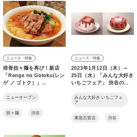
ニュース・特集
ニュース・特集
排骨担々麺を再び！新店
2023年1月12日（木）～
「Renge no Gotoku(レン
25日（水）「みんな大好き
ゲ ノ ゴトク）」...
いちごフェア」 渋谷の...
ニューオープン
みんな大好き いちごフェ
ア
担々麺
渋谷
東急百貨店
渋谷