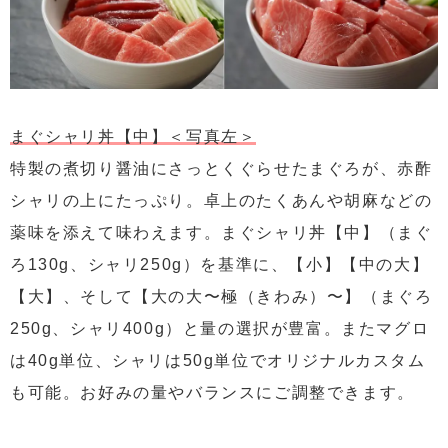
まぐシャリ丼【中】＜写真左＞
特製の煮切り醤油にさっとくぐらせたまぐろが、赤酢
シャリの上にたっぷり。卓上のたくあんや胡麻などの
薬味を添えて味わえます。まぐシャリ丼【中】（まぐ
ろ130g、シャリ250g）を基準に、【小】【中の大】
【大】、そして【大の大〜極（きわみ）〜】（まぐろ
250g、シャリ400g）と量の選択が豊富。またマグロ
は40g単位、シャリは50g単位でオリジナルカスタム
も可能。お好みの量やバランスにご調整できます。