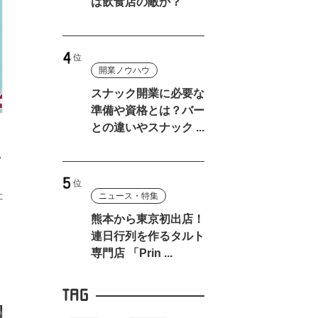
は飲食店の敵か？
開業ノウハウ
スナック開業に必要な
準備や資格とは？バー
との違いやスナック ...
し
社
ニュース・特集
熊本から東京初出店！
連日行列を作るタルト
専門店 「Prin ...
TAG