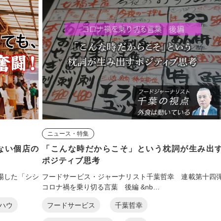
ニュース・特集
ない個店の
「こんな時だからこそ」という枕詞が生み出
ポジティブ思考
登場した「シシ
フードサービス・ジャーナリスト千葉哲幸 連載第十四
コロナ禍を乗り切る言葉 後編 &nb…
ハウ
フードサービス
千葉哲幸