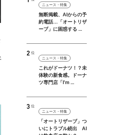
ニュース・特集
無断掲載、AIからの予
約電話…「オートリザ
ーブ」に困惑する ...
タ
代
ニュース・特集
これがドーナツ！？未
体験の新食感。ドーナ
ツ専門店「I'm ...
ニュース・特集
「オートリザーブ」つ
いにトラブル続出 AI