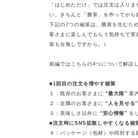
「はじめただけ」では注文は入りま
い。きちんと「勝算」を作ってから
下記の7つの秘策は、勝算を生むた
客さまに楽しんでもらう気持ちで実
策も台無しですから。）
前編ではこちらの4つについて解説
■1回目の注文を増やす秘策
１：既存のお客さまに
“最大限”
案
２：近隣のお客さまに
“人を見せる
３：美味しさ以外に
“安心情報”
を
■注文時にSNS拡散しやすくなる秘
４：パッケージ（包材）や同封する