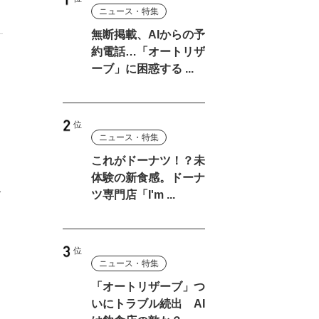
ニュース・特集
無断掲載、AIからの予
約電話…「オートリザ
ーブ」に困惑する ...
と
ニュース・特集
これがドーナツ！？未
体験の新食感。ドーナ
食
ツ専門店「I'm ...
ニュース・特集
「オートリザーブ」つ
いにトラブル続出 AI