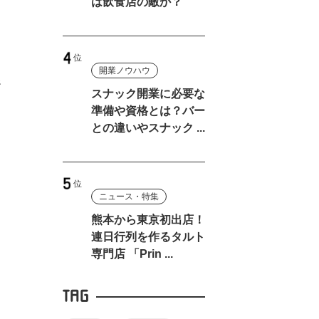
は飲食店の敵か？
ら
開業ノウハウ
促
スナック開業に必要な
準備や資格とは？バー
との違いやスナック ...
ニュース・特集
熊本から東京初出店！
連日行列を作るタルト
専門店 「Prin ...
TAG