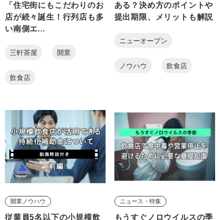
「住宅街にもこだわりのお
ある？決め方のポイントや
店が続々誕生！行列店も多
提出期限、メリットも解説
い南側エ...
ニューオープン
三軒茶屋
開業
ノウハウ
飲食店
飲食店
開業ノウハウ
ニュース・特集
従業員5名以下の小規模飲
もうすぐノロウイルスの季