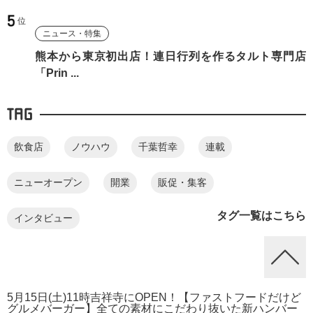
ニュース・特集
熊本から東京初出店！連日行列を作るタルト専門店
「Prin ...
TAG
飲食店
ノウハウ
千葉哲幸
連載
ニューオープン
開業
販促・集客
タグ一覧はこちら
インタビュー
5月15日(土)11時吉祥寺にOPEN！【ファストフードだけど
グルメバーガー】全ての素材にこだわり抜いた新ハンバー