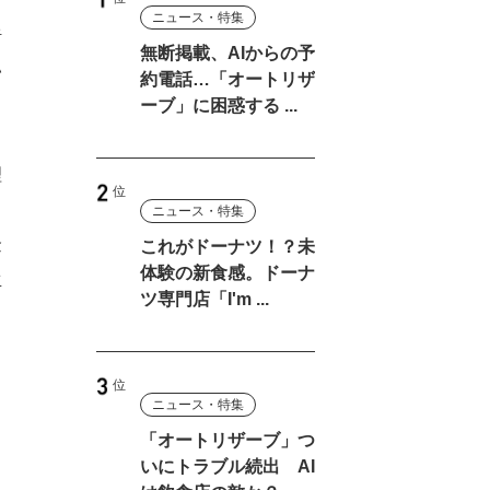
ニュース・特集
呼
無断掲載、AIからの予
い
約電話…「オートリザ
ーブ」に困惑する ...
理
ニュース・特集
金
これがドーナツ！？未
体験の新食感。ドーナ
生
ツ専門店「I'm ...
も
ニュース・特集
「オートリザーブ」つ
いにトラブル続出 AI