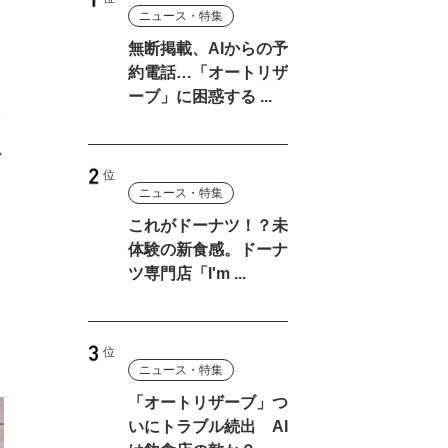
ニュース・特集
無断掲載、AIからの予
約電話…「オートリザ
ーブ」に困惑する ...
ァ
必
ニュース・特集
これがドーナツ！？未
体験の新食感。ドーナ
ツ専門店「I'm ...
ニュース・特集
「オートリザーブ」つ
いにトラブル続出 AI