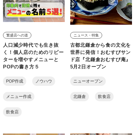
繁盛店への道
ニュース・特集
人口減少時代でも生き抜
古都北鎌倉から食の文化を
く！個人店のためのリピー
世界に発信！おむすびサン
ターを増やすメニューと
ド店『北鎌倉おむすび庵』
POPの書き方５
5月2日オープン
POP作成
ノウハウ
ニューオープン
メニュー作成
北鎌倉
飲食店
飲食店