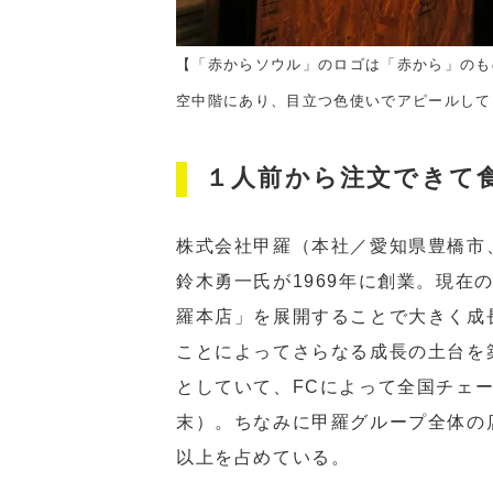
【「赤からソウル」のロゴは「赤から」のも
空中階にあり、目立つ色使いでアピールして
１人前から注文できて
株式会社甲羅（本社／愛知県豊橋市
鈴木勇一氏が1969年に創業。現
羅本店」を展開することで大きく成長
ことによってさらなる成長の土台を
としていて、FCによって全国チェーン
末）。ちなみに甲羅グループ全体の
以上を占めている。