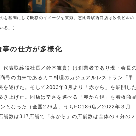
のを基調にして既存のイメージを東秀。恵比寿駅西口店は飲食ビルの
いる。】
食事の仕方が多様化
、代表取締役社長／鈴木雅貴）は創業者であり現・会長
在の商号の由来であるカニ料理のカジュアルレストラン「甲
を遂げた。そして2003年8月より「赤から」を展開し
築き上げた。同店は辛さを選べる「赤から鍋」を看板商
となった（全国226店、うちFC186店／2022年３月
店舗数は317店舗で「赤から」の店舗数は全体の３分の２