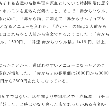
もそも名古屋の名物料理を原点としていて特製味噌に唐
・ホルモンを煮込んだ鍋のこと。そこで「赤からソウル
るために、「赤から鍋」に加えて「赤からサムギョプサ
物となるメニューを入れた。「赤から」の鍋は２人前から
ではこれらを１人前から注文できるようにした（「赤か
ル」1639円、「韓流 赤からソウル鍋」1419 円。以上
なったことから、選ばれやすいメニューになったとのこ
数が増加した。「赤から」の客単価は2800円から300
0円から2600円あたりになっている。
初めてではない。10年前より中部地区で「赤豚屋」（チ
開始した。当時はかなり尖った店であったがある有名K-