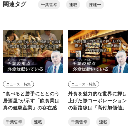
関連タグ
千葉哲幸
連載
陳建一
ニュース・特集
ニュース・特集
“食べると勝手にととのう
外食を魅力的な世界に押し
居酒屋”が示す「飲食業は
上げた際コーポレーション
真の健康産業」の存在感
の新路線は「高付加価値」
千葉哲幸
連載
千葉哲幸
連載