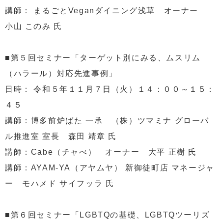
講師： まるごとVeganダイニング浅草 オーナー
小山 このみ 氏
■第５回セミナー「ターゲット別にみる、ムスリム
（ハラール）対応先進事例」
日時： 令和５年１１月７日（火）１４：００～１５：
４５
講師：博多前炉ばた 一承 （株）ツマミナ グローバ
ル推進室 室長 森田 靖章 氏
講師：Cabe（チャべ） オーナー 大平 正樹 氏
講師：AYAM-YA（アヤムヤ） 新御徒町店 マネージャ
ー モハメド サイフッラ 氏
■第６回セミナー「LGBTQの基礎、LGBTQツーリズ