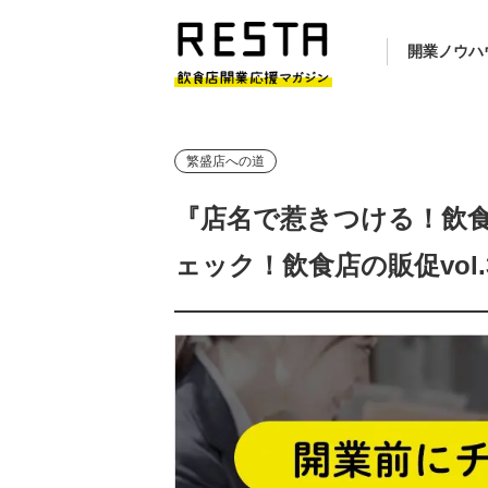
開業ノウハ
繁盛店への道
『店名で惹きつける！飲
ェック！飲食店の販促vol.