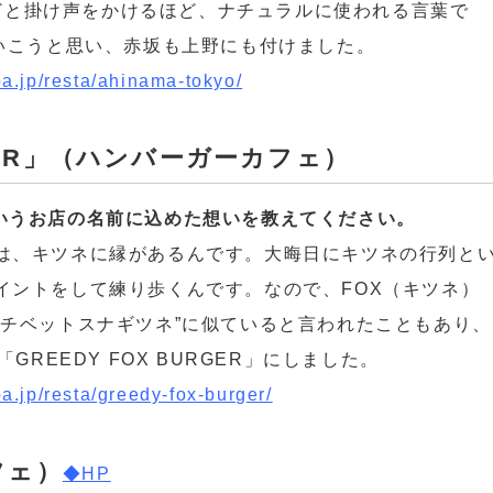
”などと掛け声をかけるほど、ナチュラルに使われる言葉で
ていこうと思い、赤坂も上野にも付けました。
iba.jp/resta/ahinama-tokyo/
RGER」（ハンバーガーカフェ）
R」というお店の名前に込めた想いを教えてください。
は、キツネに縁があるんです。大晦日にキツネの行列と
イントをして練り歩くんです。なので、FOX（キツネ）
“チベットスナギツネ”に似ていると言われたこともあり、
GREEDY FOX BURGER」にしました。
iba.jp/resta/greedy-fox-burger/
フェ）
◆HP