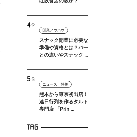
は飲食店の敵か？
ベ
開業ノウハウ
スナック開業に必要な
準備や資格とは？バー
との違いやスナック ...
ニュース・特集
と
熊本から東京初出店！
連日行列を作るタルト
専門店 「Prin ...
TAG