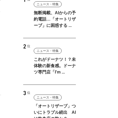
す
ニュース・特集
た
無断掲載、AIからの予
約電話…「オートリザ
ーブ」に困惑する ...
し
ニュース・特集
これがドーナツ！？未
体験の新食感。ドーナ
ツ専門店「I'm ...
ニュース・特集
「オートリザーブ」つ
し
いにトラブル続出 AI