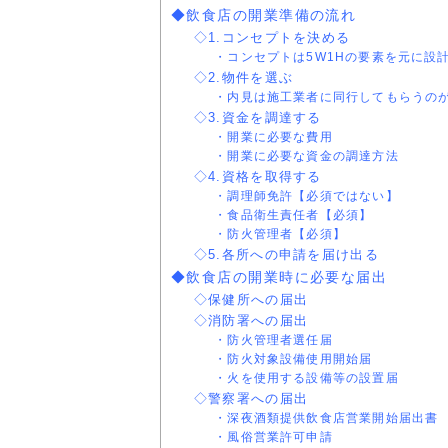
◆飲食店の開業準備の流れ
◇1.コンセプトを決める
・コンセプトは5W1Hの要素を元に設
◇2.物件を選ぶ
・内見は施工業者に同行してもらうの
◇3.資金を調達する
・開業に必要な費用
・開業に必要な資金の調達方法
◇4.資格を取得する
・調理師免許【必須ではない】
・食品衛生責任者【必須】
・防火管理者【必須】
◇5.各所への申請を届け出る
◆飲食店の開業時に必要な届出
◇保健所への届出
◇消防署への届出
・防火管理者選任届
・防火対象設備使用開始届
・火を使用する設備等の設置届
◇警察署への届出
・深夜酒類提供飲食店営業開始届出書
・風俗営業許可申請