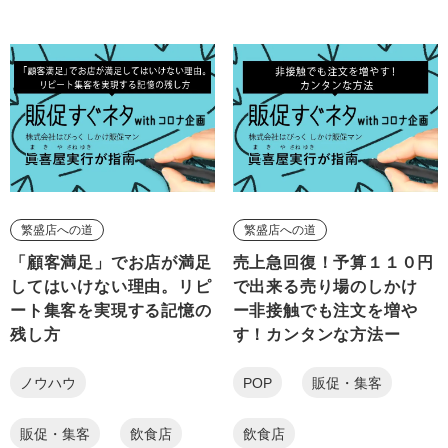
繁盛店への道
繁盛店への道
「顧客満足」でお店が満足
売上急回復！予算１１０円
してはいけない理由。リピ
で出来る売り場のしかけ
ート集客を実現する記憶の
ー非接触でも注文を増や
残し方
す！カンタンな方法ー
ノウハウ
POP
販促・集客
販促・集客
飲食店
飲食店