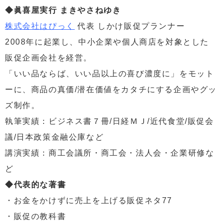
◆眞喜屋実行 まきやさねゆき
株式会社はぴっく
代表 しかけ販促プランナー
2008年に起業し、中小企業や個人商店を対象とした
販促企画会社を経営。
「いい品ならば、いい品以上の喜び濃度に」をモット
ーに、商品の真価/潜在価値をカタチにする企画やグッ
ズ制作。
執筆実績：ビジネス書７冊/日経ＭＪ/近代食堂/販促会
議/日本政策金融公庫など
講演実績：商工会議所・商工会・法人会・企業研修な
ど
◆代表的な著書
・お金をかけずに売上を上げる販促ネタ77
・販促の教科書