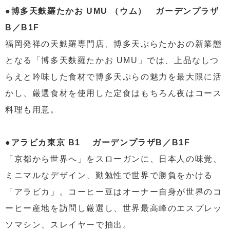
●博多天麩羅たかお UMU （ウム） ガーデンプラザ
B／B1F
福岡発祥の天麩羅専門店、博多天ぷらたかおの新業態
となる「博多天麩羅たかお UMU」では、上品なしつ
らえと吟味した食材で博多天ぷらの魅力を最大限に活
かし、厳選食材を使用した定食はもちろん夜はコース
料理も用意。
●アラビカ東京 B1 ガーデンプラザB／B1F
「京都から世界へ」をスローガンに、日本人の味覚、
ミニマルなデザイン、勤勉性で世界で勝負をかける
「アラビカ」。コーヒー豆はオーナー自身が世界のコ
ーヒー産地を訪問し厳選し、世界最高峰のエスプレッ
ソマシン、スレイヤーで抽出。