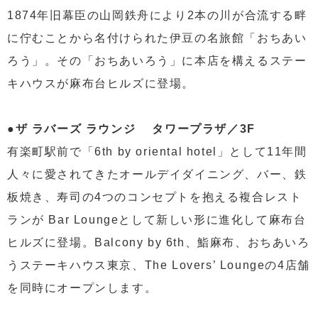
1874年旧幕臣の山岡鉄舟により2本の川が合流する畔
に佇むことから名付けられた伊豆の名旅館「おちあい
ろう」。その「おちあいろう」に本店を構えるステー
キハウスが麻布台ヒルズに登場。
●ザ ラバーズ ラウンジ タワープラザ／3F
有楽町駅前で「6th by oriental hotel」として11年間
人々に愛されてきたオールデイダイニング、バー、鉄
板焼き、寿司の4つのコンセプトを抱える複合レスト
ランが Bar Loungeとして新しい形に進化して麻布台
ヒルズに登場。Balcony by 6th、鮨麻布、おちあいろ
うステーキハウス東京、The Lovers’ Loungeの4店舗
を同時にオープンします。