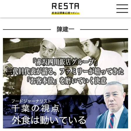
居抜き売却市場
陳建一