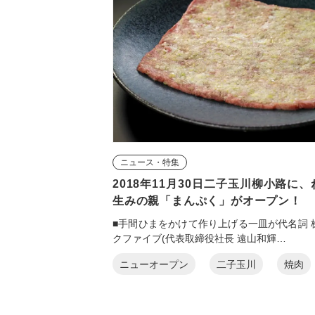
ニュース・特集
2018年11月30日二子玉川柳小路に
生みの親「まんぷく」がオープン！
■手間ひまをかけて作り上げる一皿が代名詞 
クファイブ(代表取締役社長 遠山和輝…
ニューオープン
二子玉川
焼肉