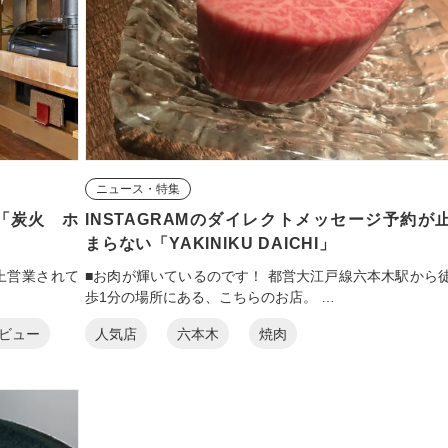
ニュース・特集
7「炭火 ホ
INSTAGRAMのダイレクトメッセージ予約が
まらない「YAKINIKU DAICHI」
上営業されて
■お肉が輝いているのです！ 都営大江戸線六本木駅から
歩1分の場所にある、こちらのお店。 …
ビュー
人気店
六本木
焼肉