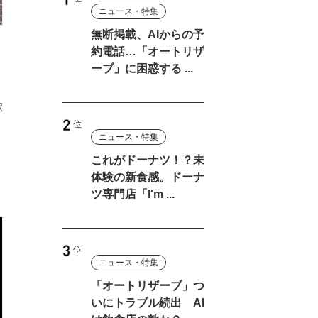
ニュース・特集
無断掲載、AIからの予
約電話…「オートリザ
」
ーブ」に困惑する ...
駅
ニュース・特集
これがドーナツ！？未
体験の新食感。ドーナ
ツ専門店「I'm ...
ニュース・特集
「オートリザーブ」つ
いにトラブル続出 AI