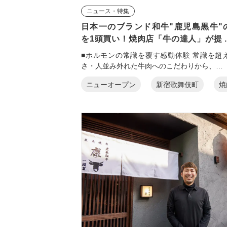
ニュース・特集
日本一のブランド和牛"鹿児島黒牛"
を1頭買い！焼肉店「牛の達人」が提 ..
■ホルモンの常識を覆す感動体験 常識を超
さ・人並み外れた牛肉へのこだわりから、…
ニューオープン
新宿歌舞伎町
焼