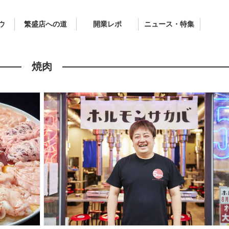
ウ
繁盛店への道
開業レポ
ニュース・特集
焼肉