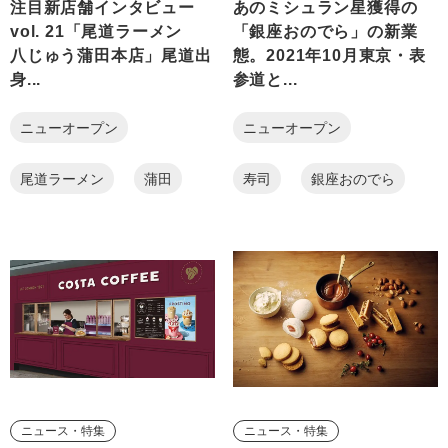
注目新店舗インタビュー
あのミシュラン星獲得の
vol. 21「尾道ラーメン
「銀座おのでら」の新業
八じゅう蒲田本店」尾道出
態。2021年10月東京・表
身...
参道と...
ニューオープン
ニューオープン
尾道ラーメン
蒲田
寿司
銀座おのでら
ニュース・特集
ニュース・特集