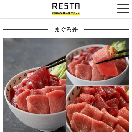
居抜き売却市場
まぐろ丼