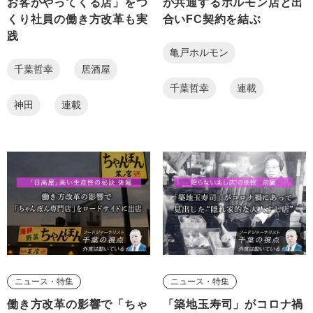
お客がやってくる店」をつ
が共通するホルモン店と出
くり社員の働き方改革も実
合いFC契約を結ぶ
践
亀戸ホルモン
千葉哲幸
居酒屋
千葉哲幸
連載
神田
連載
ニュース・特集
ニュース・特集
働き方改革の影響で「ちゃ
「築地玉寿司」がコロナ禍