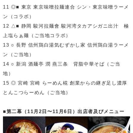
11 ◎■ 東京 東京味噌拉麺連合 シン・東京味噌ラーメ
ン（コラボ）
12 △■ 静岡 駿河拉麺會 駿河湾タカアシガニ出汁 極
上塩らぁ麺（ご当地コラボ）
13 ○ 長野 信州鶏白湯気むずかし家 信州鶏白湯ラーメ
ン（ご当地）
14 ○ 新潟 酒麺亭 潤 燕三条 背脂中華そば（ご当
地）
15 ◎ 宮崎 宮崎 らーめん椛 創業からの継ぎ足し濃厚
とんこつらーめん（ご当地）
■第二幕（11月2日〜11月6日）出店者及びメニュー