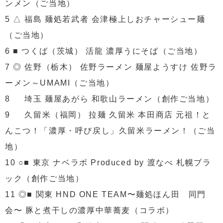
ンメン（ご当地）
5 △ 福島 麺処若武者 会津極上しおチャーシュー麺
（ご当地）
6 ■ つくば（茨城） 活龍 濃厚うにそば（ご当地）
7 ◎ 佐野（栃木） 佐野ラーメン 麺屋ようすけ 佐野ラ
ーメン～UMAMI（ご当地）
8 埼玉 麺屋あがら 和歌山ラーメン（創作ご当地）
9 久留米（福岡） 拉麺 久留米 本田商店 元祖！と
んこつ！「濃厚・呼び戻し」久留米ラーメン！（ご当
地）
10 ○■ 東京 ナベラボ Produced by 渡なべ 札幌ブラ
ック（創作ご当地）
11 ◎■ 関東 HND ONE TEAM〜麺処ほん田 同門
会〜 豚と煮干しの濃厚中華蕎麦（コラボ）