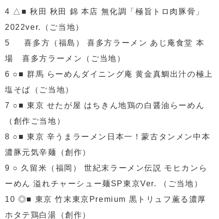
4 △■ 秋田 秋田 錦 本店 無化調「極旨トロ肉豚骨」
2022ver.（ご当地）
5 喜多方（福島） 喜多方ラーメン あじ庵食堂 本
場 喜多方ラーメン（ご当地）
6 ○■ 群馬 らーめんダイニング庵 黄金真鯛出汁の極上
塩そば（ご当地）
7 ○■ 東京 せたが屋 はちきん地鶏の白醤油らーめん
（創作ご当地）
8 ○■ 東京 辛うまラーメン日本一！蒙古タンメン中本
濃豚元気辛麺（創作）
9 ○ 久留米（福岡） 世紀末ラーメン伝説 モヒカンら
ーめん 溢れチャーシュー麺SP東京Ver. （ご当地）
10 ◎■ 東京 竹末東京Premium 黒トリュフ薫る濃厚
ホタテ鶏白湯（創作）