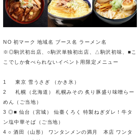
NO 初マーク 地域名 ブース名 ラーメン名
※◎駒沢初出店、○駒沢単独初出店、△駒沢初味、■こ
こでしか食べられないイベント用限定メニュー
1 東京 雪うさぎ （かき氷）
2 札幌（北海道） 札幌みその 炙り豚盛り味噌らー
めん（ご当地）
3 ◎■ 仙台（宮城） 仙臺くろく 特製ねぎダレ！牛タ
ン塩中華そば（ご当地）
4 ○ 酒田（山形） ワンタンメンの満月 本店 ワンタ