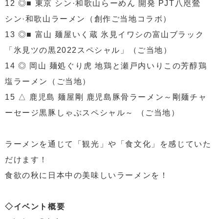
12 ◎■ 東京 シン·和歌山らーめん 開発 PJT八咫鶯
シン·和歌山ラーメン（創作ご当地コラボ）
13 ◎■ 富山 麺屋いく蔵 氷見イワシの富山ブラック
「氷見ツの黒2022スペシャル」（ご当地）
14 ◎ 岡山 麺処ぐり虎 地鶏と瀬戸内いりこの芳醇鶏
塩ラーメン（ご当地）
15 △ 鹿児島 麺屋剛 鹿児島豚骨ラーメン～剛麺チャ
ーセージ黒豚しゃぶスペシャル～ （ご当地）
ラーメンを通じて「観光」や「食文化」を感じていた
だけます！
食欲の秋に日本中の美味しいラーメンを！
◇イベント概要