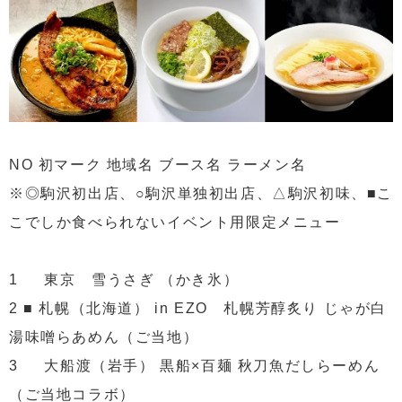
NO 初マーク 地域名 ブース名 ラーメン名
※◎駒沢初出店、○駒沢単独初出店、△駒沢初味、■こ
こでしか食べられないイベント用限定メニュー
1 東京 雪うさぎ （かき氷）
2 ■ 札幌（北海道） in EZO 札幌芳醇炙り じゃが白
湯味噌らあめん（ご当地）
3 大船渡（岩手） 黒船×百麺 秋刀魚だしらーめん
（ご当地コラボ）