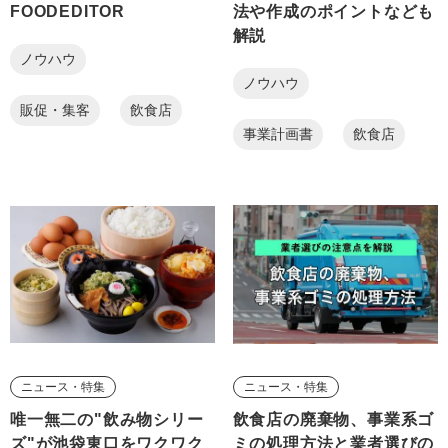
FOODEDITOR
法や作成のポイントなども
解説
ノウハウ
ノウハウ
販促・集客
飲食店
事業計画書
飲食店
ニュース・特集
ニュース・特集
唯一無二の"飲み物シリー
飲食店の廃棄物、事業系ゴ
ズ"が池袋東口をワクワク
ミの処理方法と業者選びの