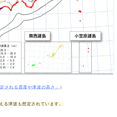
想定される震度や津波の高さ」
）
超える津波も想定されています。