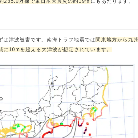
約235.0万棟で東日本大震災の約19倍
にもあたります。
ずは津波被害です。南海トラフ地震では
関東地方から九
域に10mを超える大津波が想定されています。