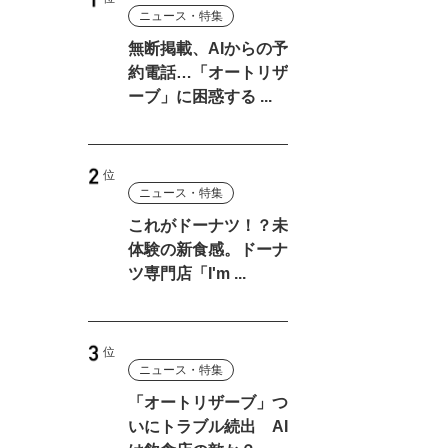
」
ニュース・特集
無断掲載、AIからの予
約電話…「オートリザ
ーブ」に困惑する ...
。
ニュース・特集
これがドーナツ！？未
体験の新食感。ドーナ
ツ専門店「I'm ...
ニュース・特集
「オートリザーブ」つ
いにトラブル続出 AI