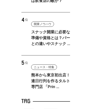
は飲食店の敵か？
開業ノウハウ
スナック開業に必要な
準備や資格とは？バー
との違いやスナック ...
ニュース・特集
熊本から東京初出店！
連日行列を作るタルト
、
専門店 「Prin ...
TAG