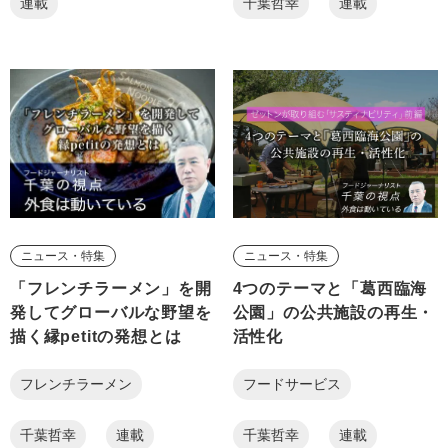
連載
千葉哲幸
連載
ニュース・特集
ニュース・特集
「フレンチラーメン」を開
4つのテーマと「葛西臨海
発してグローバルな野望を
公園」の公共施設の再生・
描く縁petitの発想とは
活性化
フレンチラーメン
フードサービス
千葉哲幸
連載
千葉哲幸
連載