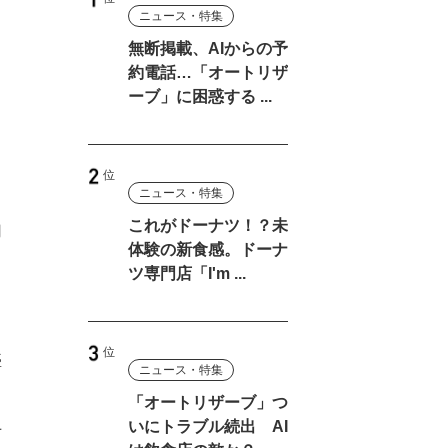
ニュース・特集
無断掲載、AIからの予
約電話…「オートリザ
ーブ」に困惑する ...
ニュース・特集
これがドーナツ！？未
用
体験の新食感。ドーナ
ツ専門店「I'm ...
盛
ニュース・特集
「オートリザーブ」つ
上
いにトラブル続出 AI