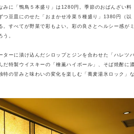
なみに「鴨鳥５本盛り」は1280円。季節のおばんざい料
ずつ豆皿にのせた「おまかせ冷菜５種盛り」1380円（以
る。すべてが野菜で彩もよい。彩の良さとヘルシー感が
ろう。
ーターに漬け込んだシロップとジンを合わせた「ハレツ
んだ特製ウイスキーの「檜薫ハイボール」、そば焼酎に
独特の甘みと味わいの変化を楽しむ「蕎麦湯氷ロック」