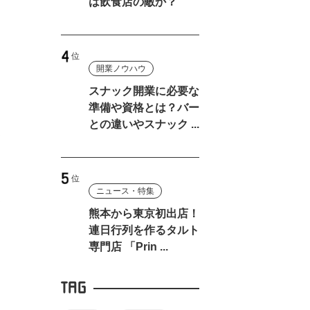
は飲食店の敵か？
さ
開業ノウハウ
スナック開業に必要な
準備や資格とは？バー
との違いやスナック ...
て
ニュース・特集
て
熊本から東京初出店！
連日行列を作るタルト
専門店 「Prin ...
TAG