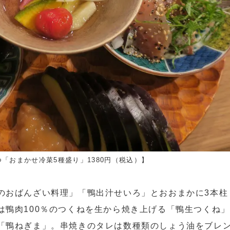
「おまかせ冷菜5種盛り」1380円（税込）】
のおばんざい料理」「鴨出汁せいろ」とおおまかに3本柱
は鴨肉100％のつくねを生から焼き上げる「鴨生つくね」
「鴨ねぎま」。串焼きのタレは数種類のしょう油をブレ