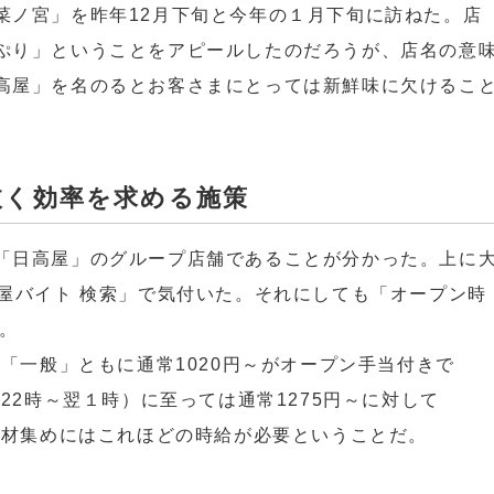
菜ノ宮」を昨年12月下旬と今年の１月下旬に訪ねた。店
ぷり」ということをアピールしたのだろうが、店名の意
高屋」を名のるとお客さまにとっては新鮮味に欠けるこ
抜く効率を求める施策
「日高屋」のグループ店舗であることが分かった。上に
高屋バイト 検索」で気付いた。それにしても「オープン時
だ。
」「一般」ともに通常1020円～がオープン手当付きで
22時～翌１時）に至っては通常1275円～に対して
人材集めにはこれほどの時給が必要ということだ。