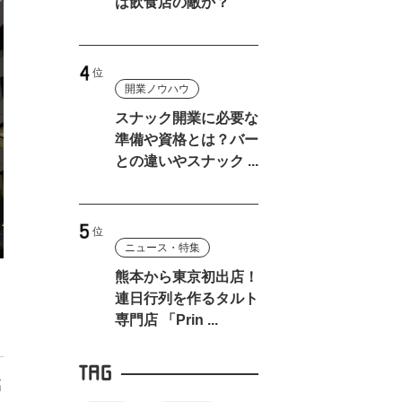
は飲食店の敵か？
開業ノウハウ
スナック開業に必要な
準備や資格とは？バー
との違いやスナック ...
ニュース・特集
熊本から東京初出店！
連日行列を作るタルト
専門店 「Prin ...
TAG
高