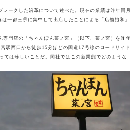
ブレークした沿革について述べた。現在の業績は昨年同
これは一都三県に集中して出店したことによる「店舗飽和」
ん専門店の「ちゃんぽん菜ノ宮」（以下、菜ノ宮）を昨
大宮駅西口から徒歩15分ほどの国道17号線のロードサイ
とっては珍しいことだ。同社ではこの新業態でどのような
。