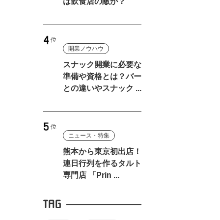
は飲食店の敵か？
開業ノウハウ
スナック開業に必要な
準備や資格とは？バー
との違いやスナック ...
ニュース・特集
熊本から東京初出店！
連日行列を作るタルト
専門店 「Prin ...
TAG