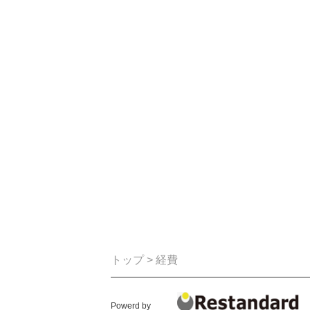
トップ
> 経費
Powerd by