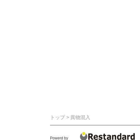
トップ
> 異物混入
Powerd by