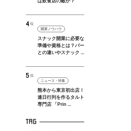
は飲食店の敵か？
開業ノウハウ
スナック開業に必要な
準備や資格とは？バー
との違いやスナック ...
ニュース・特集
熊本から東京初出店！
連日行列を作るタルト
専門店 「Prin ...
TAG