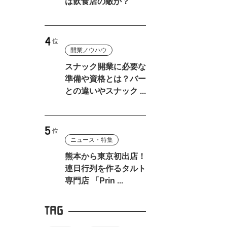
は飲食店の敵か？
開業ノウハウ
スナック開業に必要な
準備や資格とは？バー
との違いやスナック ...
ニュース・特集
熊本から東京初出店！
連日行列を作るタルト
専門店 「Prin ...
TAG