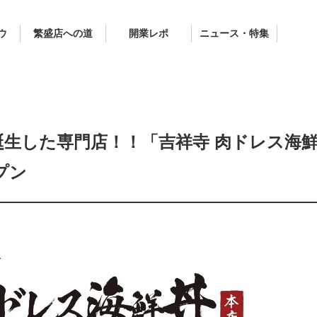
ウ
繁盛店への道
開業レポ
ニュース・特集
生した専門店！！「吉祥寺 肉ドレス海
プン