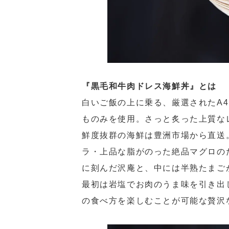
『黒毛和牛肉ドレス海鮮丼』とは
白いご飯の上に乗る、厳選されたA
ものみを使用。さっと炙った上質な
鮮度抜群の海鮮は豊洲市場から直送
ラ・上品な脂がのった絶品マグロの
に刻んだ沢庵と、中には半熟たまご
最初は岩塩でお肉のうま味を引き出
の食べ方を楽しむことが可能な贅沢