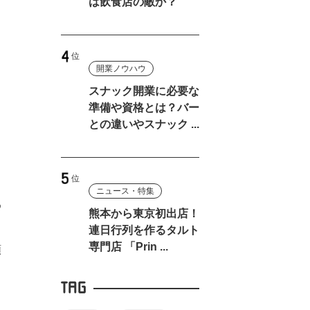
は飲食店の敵か？
開業ノウハウ
スナック開業に必要な
準備や資格とは？バー
との違いやスナック ...
ニュース・特集
め
熊本から東京初出店！
連日行列を作るタルト
専門店 「Prin ...
類
TAG