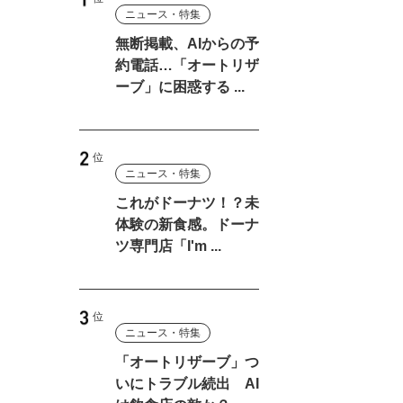
ニュース・特集
っ
無断掲載、AIからの予
と
約電話…「オートリザ
ーブ」に困惑する ...
ニュース・特集
これがドーナツ！？未
体験の新食感。ドーナ
ツ専門店「I'm ...
ニュース・特集
「オートリザーブ」つ
いにトラブル続出 AI