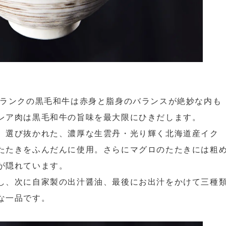
4ランクの黒毛和牛は赤身と脂身のバランスが絶妙な内も
レア肉は黒毛和牛の旨味を最大限にひきだします。
。選び抜かれた、濃厚な生雲丹・光り輝く北海道産イク
たたきをふんだんに使用。さらにマグロのたたきには粗
が隠れています。
し、次に自家製の出汁醤油、最後にお出汁をかけて三種
な一品です。