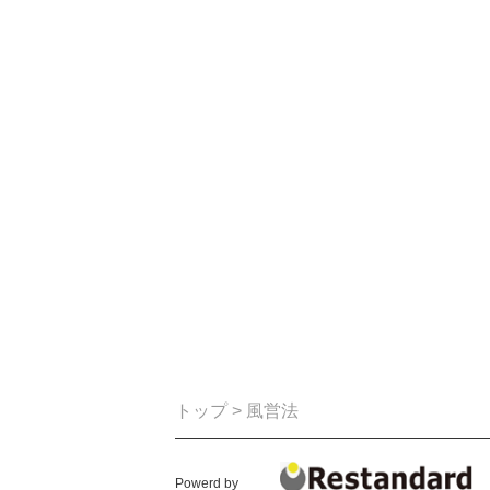
トップ
> 風営法
Powerd by