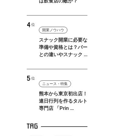
は飲食店の敵か？
開業ノウハウ
スナック開業に必要な
準備や資格とは？バー
との違いやスナック ...
ニュース・特集
熊本から東京初出店！
連日行列を作るタルト
専門店 「Prin ...
TAG