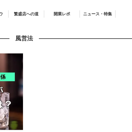
ウ
繁盛店への道
開業レポ
ニュース・特集
風営法