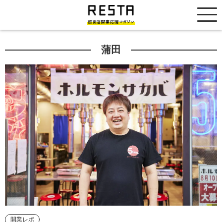
居抜き売却市場
蒲田
開業レポ