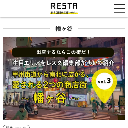
居抜き売却市場
幡ヶ谷
開業ノウハウ