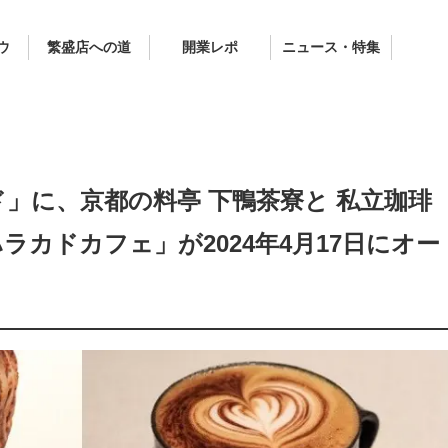
ウ
繁盛店への道
開業レポ
ニュース・特集
」に、京都の料亭 下鴨茶寮と 私立珈琲
カドカフェ」が2024年4月17日にオー