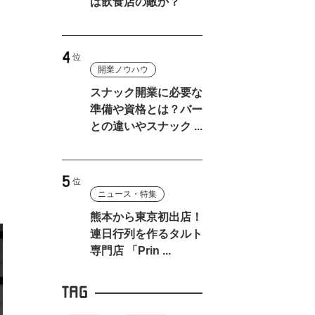
は飲食店の敵か？
開業ノウハウ
ス
スナック開業に必要な
準備や資格とは？バー
との違いやスナック ...
し
ニュース・特集
熊本から東京初出店！
連日行列を作るタルト
専門店 「Prin ...
TAG