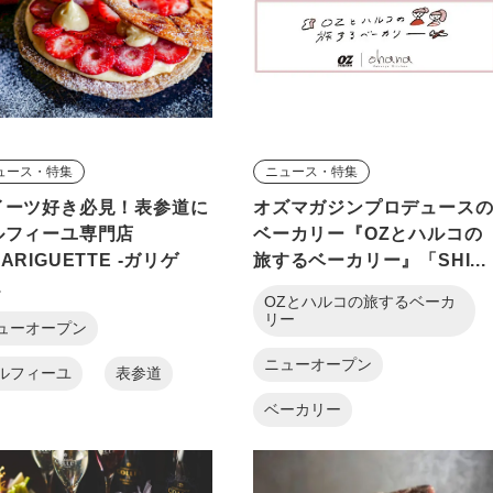
ュース・特集
ニュース・特集
イーツ好き必見！表参道に
オズマガジンプロデュース
ルフィーユ専門店
ベーカリー『OZとハルコの
ARIGUETTE -ガリゲ
旅するベーカリー』「SHI...
.
OZとハルコの旅するベーカ
リー
ューオープン
ニューオープン
ルフィーユ
表参道
ベーカリー