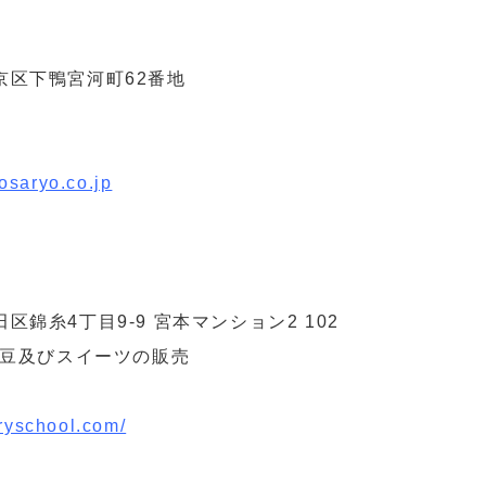
左京区下鴨宮河町62番地
osaryo.co.jp
田区錦糸4丁目9-9 宮本マンション2 102
琲豆及びスイーツの販売
aryschool.com/