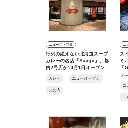
ニュース・特集
ニ
行列の絶えない北海道スープ
ス
カレーの名店「Suage」、都
ミ
内2号店が10月1日オープン
「G
ッ..
カレー
ニューオープン
ニ
丸の内
ミ